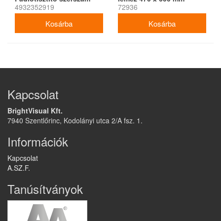
4932352919
72936
100 x 250 mm
Kapcsolat
BrightVisual Kft.
7940 Szentlőrinc, Kodolányi utca 2/A fsz. 1.
Információk
Kapcsolat
A.SZ.F.
Tanúsítványok