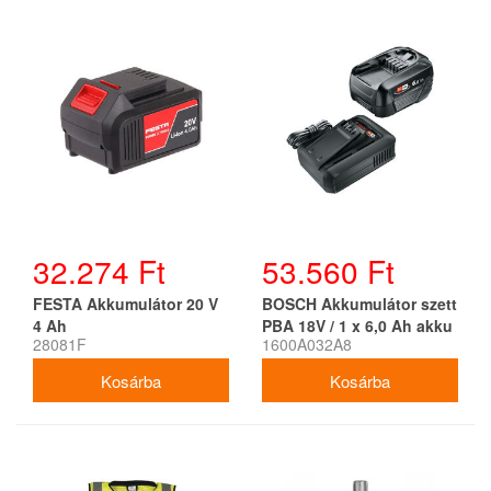
32.274 Ft
53.560 Ft
FESTA Akkumulátor 20 V
BOSCH Akkumulátor szett
4 Ah
PBA 18V / 1 x 6,0 Ah akku
28081F
1600A032A8
+ AL 18V-44 töltő