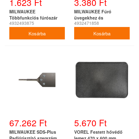
1.623 Ft
3.380 Ft
MILWAUKEE
MILWAUKEE Fúró
Többfunkciós fúrószár
üvegekhez és
4932493875
4932471858
1/4&quot; Hex befogással
csempelapokhoz 14 x 95
7 x 150 mm
mm
67.262 Ft
5.670 Ft
MILWAUKEE SDS-Plus
VOREL Festett hővédő
Padlótisztító szerszám
lemez 470 x 600 mm