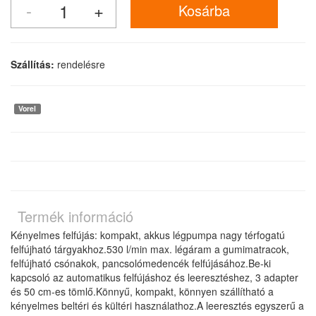
Szállítás:
rendelésre
Vorel
Termék információ
Kényelmes felfújás: kompakt, akkus légpumpa nagy térfogatú
felfújható tárgyakhoz.530 l/min max. légáram a gumimatracok,
felfújható csónakok, pancsolómedencék felfújásához.Be-ki
kapcsoló az automatikus felfújáshoz és leeresztéshez, 3 adapter
és 50 cm-es tömlő.Könnyű, kompakt, könnyen szállítható a
kényelmes beltéri és kültéri használathoz.A leeresztés egyszerű a