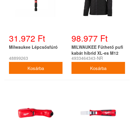
31.972 Ft
98.977 Ft
Milwaukee Lépcsősfúró
MILWAUKEE Fűthető pufi
kabát hibrid XL-es M12
48899263
4933464343-NR
HJP LADIES-201 (1 x 2,0
Ah akku + töltő)