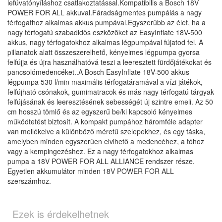
lefúvatónyíláshoz csatlakoztatással.Kompatibilis a Bosch 18V
POWER FOR ALL akkuval.Fáradságmentes pumpálás a nagy
térfogathoz alkalmas akkus pumpával.Egyszerűbb az élet, ha a
nagy térfogatú szabadidős eszközöket az EasyInflate 18V-500
akkus, nagy térfogatokhoz alkalmas légpumpával fújatod fel. A
pillanatok alatt összeszerelhető, kényelmes légpumpa gyorsa
felfújja és újra használhatóvá teszi a leeresztett fürdőjátékokat és
pancsolómedencéket..A Bosch EasyInflate 18V-500 akkus
légpumpa 530 l/min maximális térfogatáramával a vízi játékok,
felfújható csónakok, gumimatracok és más nagy térfogatú tárgyak
felfújásának és leeresztésének sebességét új szintre emeli. Az 50
cm hosszú tömlő és az egyszerű be/ki kapcsoló kényelmes
működtetést biztosít. A kompakt pumpához háromféle adapter
van mellékelve a különböző méretű szelepekhez, és egy táska,
amelyben minden egyszerűen elvihető a medencéhez, a tóhoz
vagy a kempingezéshez. Ez a nagy térfogatokhoz alkalmas
pumpa a 18V POWER FOR ALL ALLIANCE rendszer része.
Egyetlen akkumulátor minden 18V POWER FOR ALL
szerszámhoz.
Ezek is érdekelhetnek