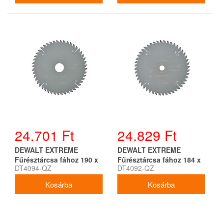
24.701 Ft
24.829 Ft
DEWALT EXTREME
DEWALT EXTREME
Fűrésztárcsa fához 190 x
Fűrésztárcsa fához 184 x
DT4094-QZ
DT4092-QZ
30 x 2,6 mm / 48T
16 x 2,6 mm / 48T