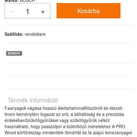
Márka:
BOSCH
Szállítás:
rendelésre
BOSCH
Termék információ
Faanyagok vágása hosszú élettartammalKöszörült és élezett
finom keményfém fogazat az erő, a időtállóság és a precizitás
érdekébenSzűkítőgyűrűkkel vagy szűkítőgyűrűk nélkül
használható, hogy passzoljon a különböző méretekhez A PRO
Wood körfűrészlap mindenféle tömörfát és fa alapú lemezanyagot