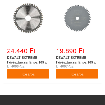
24.440 Ft
19.890 Ft
DEWALT EXTREME
DEWALT EXTREME
Fűrésztárcsa fához 165 x
Fűrésztárcsa fához 165 x
DT4088-QZ
DT4087-QZ
30 x 2,6 mm / 48T
20 x 2,6 mm / 48T