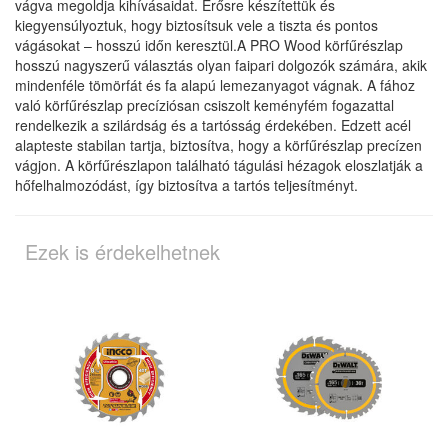
vágva megoldja kihívásaidat. Erősre készítettük és
kiegyensúlyoztuk, hogy biztosítsuk vele a tiszta és pontos
vágásokat – hosszú időn keresztül.A PRO Wood körfűrészlap
hosszú nagyszerű választás olyan faipari dolgozók számára, akik
mindenféle tömörfát és fa alapú lemezanyagot vágnak. A fához
való körfűrészlap precíziósan csiszolt keményfém fogazattal
rendelkezik a szilárdság és a tartósság érdekében. Edzett acél
alapteste stabilan tartja, biztosítva, hogy a körfűrészlap precízen
vágjon. A körfűrészlapon található tágulási hézagok eloszlatják a
hőfelhalmozódást, így biztosítva a tartós teljesítményt.
Ezek is érdekelhetnek