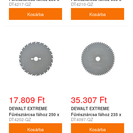
DT4217-QZ
DT4210-QZ
30 x 3,2 mm / 60T
30 x 2,6 mm / 32T
17.809 Ft
35.307 Ft
DEWALT EXTREME
DEWALT EXTREME
Fűrésztárcsa fához 250 x
Fűrésztárcsa fához 235 x
DT4202-QZ
DT4097-QZ
30 x 2,8 mm / 24T
30/25/16 x 3,2 mm / 56T