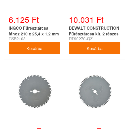
6.125 Ft
10.031 Ft
INGCO Fűrésztárcsa
DEWALT CONSTRUCTION
fához 210 x 25,4 x 1,2 mm
Fűrésztárcsa klt. 2 részes
TSB2103
DT90270-QZ
/ 40T
szeges fához 165 x 20 x
1,49 mm / 24T + 36T