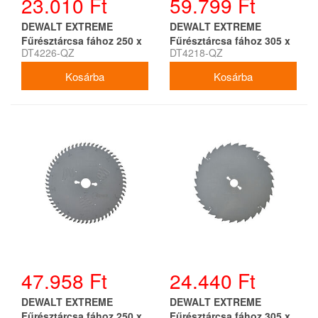
23.010 Ft
59.799 Ft
DEWALT EXTREME
DEWALT EXTREME
Fűrésztárcsa fához 250 x
Fűrésztárcsa fához 305 x
DT4226-QZ
DT4218-QZ
30 x 3,0 mm / 30T
30 x 3,2 mm / 72T
47.958 Ft
24.440 Ft
DEWALT EXTREME
DEWALT EXTREME
Fűrésztárcsa fához 250 x
Fűrésztárcsa fához 305 x