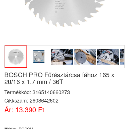
BOSCH PRO Fűrésztárcsa fához 165 x
20/16 x 1,7 mm / 36T
Termékkód:
3165140660273
Cikkszám:
2608642602
Ár:
13.390 Ft