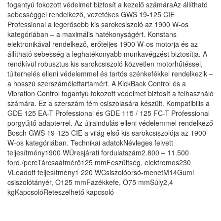
fogantyú fokozott védelmet biztosít a kezelő számáraAz állítható
sebességgel rendelkező, vezetékes GWS 19-125 CIE
Professional a legerősebb kis sarokcsiszoló az 1900 W-os
kategóriában – a maximális hatékonyságért. Konstans
elektronikával rendelkező, erőteljes 1900 W-os motorja és az
állítható sebesség a leghatékonyabb munkavégzést biztosítja. A
rendkívül robusztus kis sarokcsiszoló közvetlen motorhűtéssel,
túlterhelés elleni védelemmel és tartós szénkefékkel rendelkezik –
a hosszú szerszámélettartamért. A KickBack Control és a
Vibration Control fogantyú fokozott védelmet biztosít a felhasználó
számára. Ez a szerszám fém csiszolására készült. Kompatibilis a
GDE 125 EA-T Professional és GDE 115 / 125 FC-T Professional
porgyűjtő adapterrel. Az újraindulás elleni védelemmel rendelkező
Bosch GWS 19-125 CIE a világ első kis sarokcsiszolója az 1900
W-os kategóriában. Technikai adatokNévleges felvett
teljesítmény1900 WÜresjárati fordulatszám2.800 – 11.500
ford./percTárcsaátmérő125 mmFeszültség, elektromos230
VLeadott teljesítmény1 220 WCsiszolóorsó-menetM14Gumi
csiszolótányér, O125 mmFazékkefe, O75 mmSúly2,4
kgKapcsolóReteszelhető kapcsoló