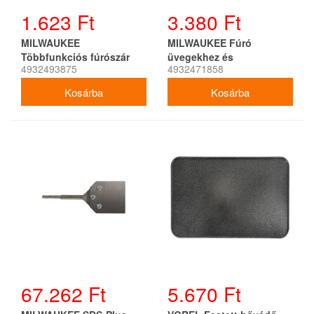
1.623 Ft
3.380 Ft
MILWAUKEE
MILWAUKEE Fúró
Többfunkciós fúrószár
üvegekhez és
4932493875
4932471858
1/4&quot; Hex befogással
csempelapokhoz 14 x 95
7 x 150 mm
mm
67.262 Ft
5.670 Ft