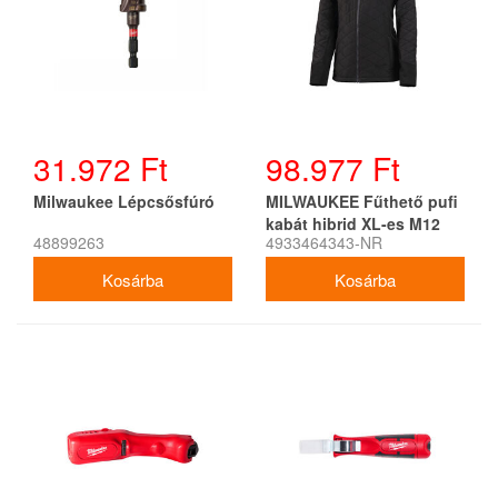
31.972 Ft
98.977 Ft
Milwaukee Lépcsősfúró
MILWAUKEE Fűthető pufi
kabát hibrid XL-es M12
48899263
4933464343-NR
HJP LADIES-201 (1 x 2,0
Ah akku + töltő)