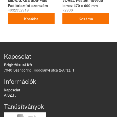
MILWAUKEE SDS-Plus
VOREL Festett hővédő
Padlótisztító szerszám
lemez 470 x 600 mm
4932352919
72936
100 x 250 mm
Kapcsolat
BrightVisual Kft.
7940 Szentlőrinc, Kodolányi utca 2/A fsz. 1.
Információk
Kapcsolat
A.SZ.F.
Tanúsítványok