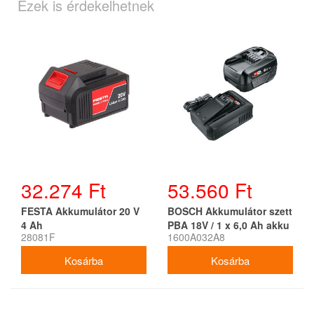
Ezek is érdekelhetnek
32.274 Ft
53.560 Ft
FESTA Akkumulátor 20 V
BOSCH Akkumulátor szett
4 Ah
PBA 18V / 1 x 6,0 Ah akku
28081F
1600A032A8
+ AL 18V-44 töltő