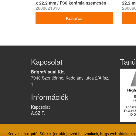
x 22,2 mm / P36 kerámia szemcsés
22,2 m
2608621610
26086
Kapcsolat
Tanú
BrightVisual Kft.
7940 Szentlőrinc, Kodolányi utca 2/A fsz.
1.
Információk
Kapcsolat
A.SZ.F.
Kedves Látogató! Sütiket (cookie) azért használunk, hogy weboldalunka