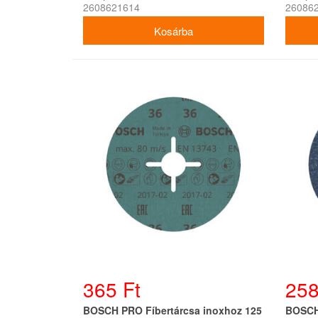
2608621614
26086
365 Ft
258
BOSCH PRO Fíbertárcsa inoxhoz 125
BOSCH 