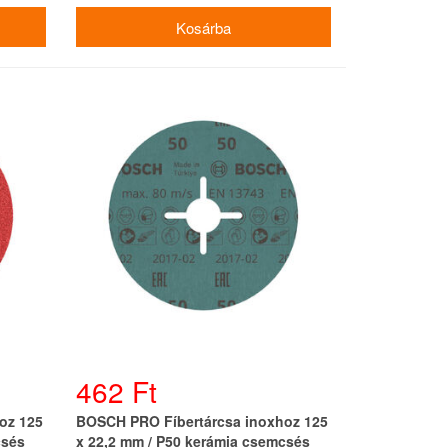
462 Ft
oz 125
BOSCH PRO Fíbertárcsa inoxhoz 125
csés
x 22,2 mm / P50 kerámia csemcsés