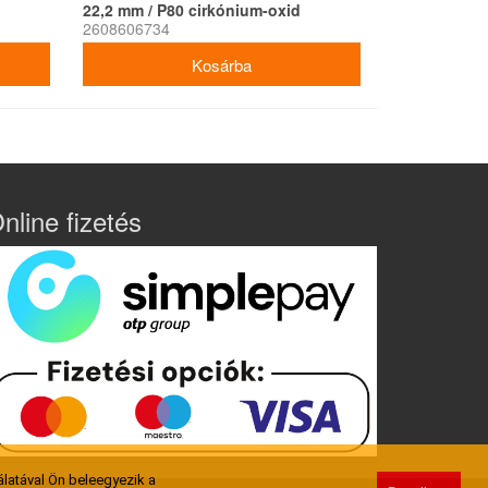
22,2 mm / P80 cirkónium-oxid
2608606734
nline fizetés
latával Ön beleegyezik a