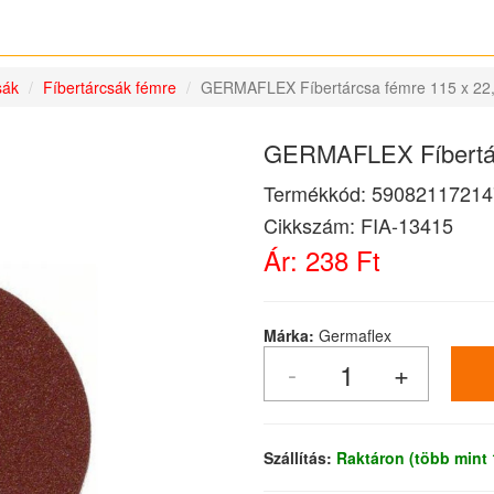
sák
Fíbertárcsák fémre
GERMAFLEX Fíbertárcsa fémre 115 x 22
GERMAFLEX Fíbertár
Termékkód:
59082117214
Cikkszám:
FIA-13415
Ár:
238 Ft
Márka:
Germaflex
Szállítás:
Raktáron (több mint