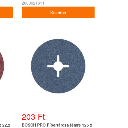
2608621611
203 Ft
 22,2
BOSCH PRO Fíbertárcsa fémre 125 x