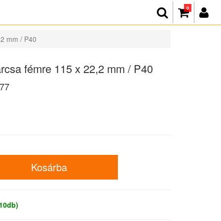
0
,2 mm / P40
csa fémre 115 x 22,2 mm / P40
77
 10db)