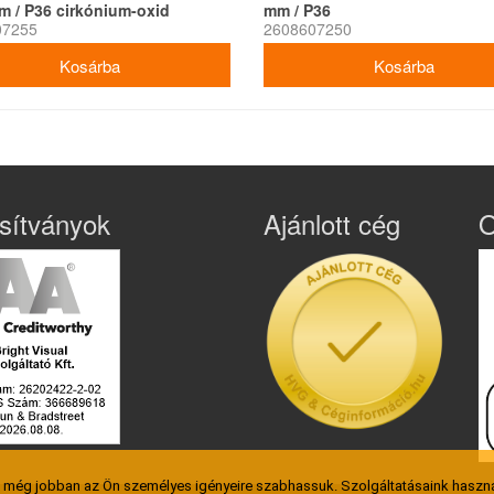
m / P36 cirkónium-oxid
mm / P36
07255
2608607250
sítványok
Ajánlott cég
O
t még jobban az Ön személyes igényeire szabhassuk. Szolgáltatásaink haszná