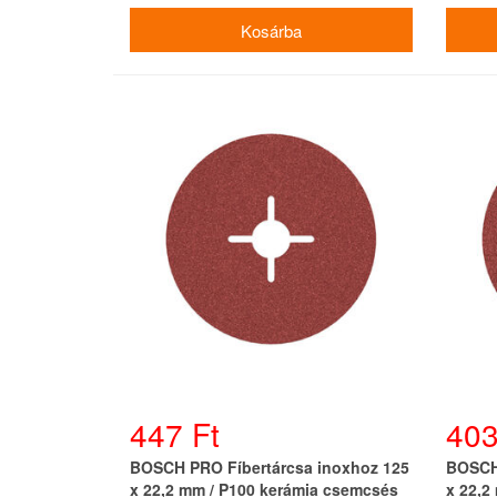
447 Ft
403
BOSCH PRO Fíbertárcsa inoxhoz 125
BOSCH 
x 22,2 mm / P100 kerámia csemcsés
x 22,2