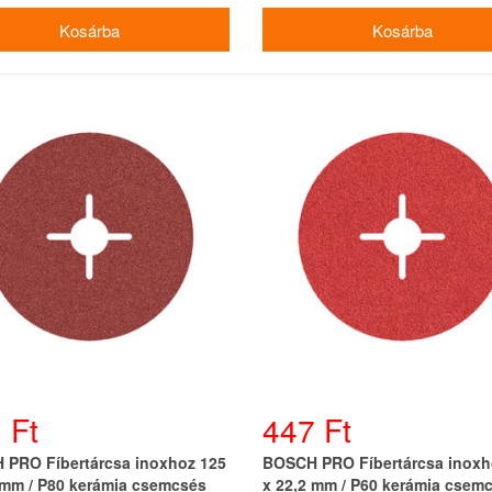
 Ft
447 Ft
PRO Fíbertárcsa inoxhoz 125
BOSCH PRO Fíbertárcsa inoxh
 mm / P80 kerámia csemcsés
x 22,2 mm / P60 kerámia csem