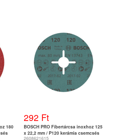
292 Ft
oz 180
BOSCH PRO Fíbertárcsa inoxhoz 125
csés
x 22,2 mm / P120 kerámia csemcsés
2608621615