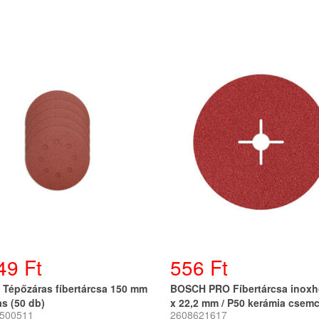
49 Ft
556 Ft
Tépőzáras fíbertárcsa 150 mm
BOSCH PRO Fíbertárcsa inoxh
as (50 db)
x 22,2 mm / P50 kerámia csem
500511
2608621617