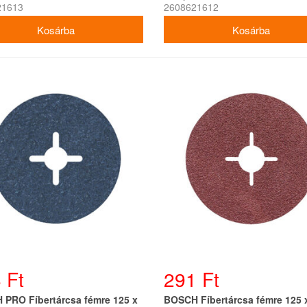
21613
2608621612
 Ft
291 Ft
PRO Fíbertárcsa fémre 125 x
BOSCH Fíbertárcsa fémre 125 x