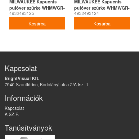
MILWAUKEE Kapucnis
MILWAUKEE Kapucnis
pulóver szürke WHMWGR-
pulóver szürke WHMWGR-
4932493125
4932493124
XXL
XL
Kapcsolat
BrightVisual Kft.
7940 Szentlőrinc, Kodolányi utca 2/A fsz. 1.
Információk
Kapcsolat
A.SZ.F.
Tanúsítványok