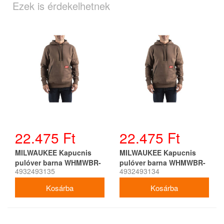
Ezek is érdekelhetnek
22.475 Ft
22.475 Ft
MILWAUKEE Kapucnis
MILWAUKEE Kapucnis
pulóver barna WHMWBR-
pulóver barna WHMWBR-
4932493135
4932493134
XXL
XL