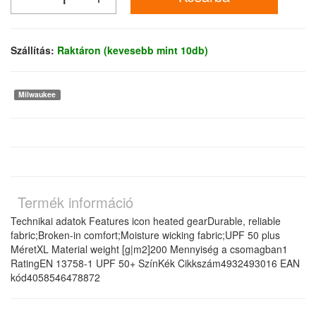
Szállítás:
Raktáron (kevesebb mint 10db)
Milwaukee
Termék információ
Technikai adatok Features icon heated gearDurable, reliable
fabric;Broken-in comfort;Moisture wicking fabric;UPF 50 plus
MéretXL Material weight [g|m2]200 Mennyiség a csomagban1
RatingEN 13758-1 UPF 50+ SzínKék Cikkszám4932493016 EAN
kód4058546478872