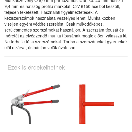
Munkaszelvény O 8,0 mm párhuzamos szár, kb. 40 mm hosszú
9,4 mm-es hatszög profilú markolat. CrV 6150 acélból készült,
teljesen feketézett. Használati figyelmeztetések: A
kéziszerszámok használata veszélyes lehet! Munka közben
viseljen egyéni védőfelszerelést. Csak működőképes,
sérülésmentes szerszámokat használjon. A szerszám típusát és
méretét az elvégzendő munka típusának megfelelően válassza ki.
Ne terhelje túl a szerszámokat. Tartsa a szerszámokat gyermekek
elől elzárva, és bánjon velük óvatosan.
Ezek is érdekelhetnek