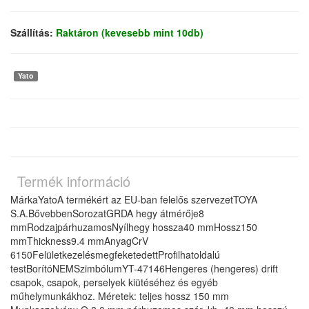
Szállítás:
Raktáron (kevesebb mint 10db)
Yato
Termék információ
MárkaYatoA termékért az EU-ban felelős szervezetTOYA
S.A.BővebbenSorozatGRDA hegy átmérője8
mmRodzajpárhuzamosNyílhegy hossza40 mmHossz150
mmThickness9.4 mmAnyagCrV
6150FelületkezelésmegfeketedettProfilhatoldalú
testBorítóNEMSzimbólumYT-47146Hengeres (hengeres) drift
csapok, csapok, perselyek kiütéséhez és egyéb
műhelymunkákhoz. Méretek: teljes hossz 150 mm