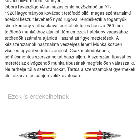
kovácsoltFormabal, könnyen,
jobbraTavasziIgenAlkalmazásfémlemezSzimbólumYT-
1920Hagyományos kovácsolt tetőfedő olló. magas széntartalmú
acélból készült levehető nyitó rugóval rendelkezik a fogantyúk
sima kemény vinil sapkával borítottak teljes hossza 260 mm
tetőfedő munkákhoz ajánlott fémlemezek hatékony vágásához
tetőfedők számára ajánlott Használati figyelmeztetések: A
kéziszerszámok használata veszélyes lehet! Munka közben
viseljen egyéni védőfelszerelést. Csak működőképes,
sérülésmentes szerszámokat használjon. A szerszám típusát és
méretét az elvégzendő munka típusának megfelelően válassza ki.
Ne terhelje túl a szerszámokat. Tartsa a szerszámokat gyermekek
elől elzárva, és bánjon velük óvatosan.
Ezek is érdekelhetnek