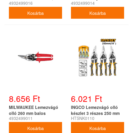
4932499016
4932499014
jobbos
8.656 Ft
6.021 Ft
MILWAUKEE Lemezvágó
INGCO Lemezvágó olló
olló 260 mm balos
készlet 3 részes 250 mm
4932499011
HTSNK0110