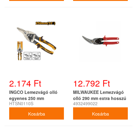
2.174 Ft
12.792 Ft
INGCO Lemezvágó olló
MILWAUKEE Lemezvágó
egyenes 250 mm
olló 290 mm extra hosszú
HTSN0110S
4932499022
balos (48224538)