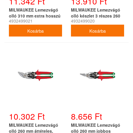
11.342 Ft
13.910 Ft
MILWAUKEE Lemezvágó
MILWAUKEE Lemezvágó
olló 310 mm extra hosszú
olló készlet 3 részes 260
4932499021
4932499020
Egyenes (sárga)
mm (jobbos, balos,
egyenes)
10.302 Ft
8.656 Ft
MILWAUKEE Lemezvágó
MILWAUKEE Lemezvágó
olló 260 mm áttételes,
olló 260 mm jobbos