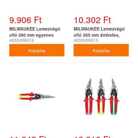
9.906 Ft
10.302 Ft
MILWAUKEE Lemezvágó
MILWAUKEE Lemezvágó
olló 260 mm egyenes
olló 260 mm áttételes,
4932499019
4932499013
áttételes
balos (48224512)