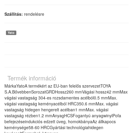
Szállítás:
rendelésre
Yato
Termék információ
MárkaYatoA termékért az EU-ban felelős szervezetTOYA
S.A.BővebbenSorozatGRDHossz260 mmVágási hossz42 mmMax
vágási vastagság 304-es rozsdamentes acélból0.5 mmMax.
vágási vastagság keményacélból HRC350.6 mmMax. vágási
vastagság hidegen hengerelt acélban1 mmMax. vágási
vastagság rézben1.2 mmAnyagHCSFogantyú anyagwinylPofa
befejezéseindukciós edzett üveg, homokbányaAz állkapocs
keménysége58-60 HRCGyártási technológiahidegen