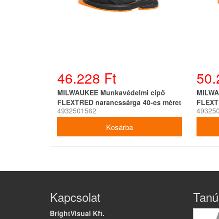
46.228 Ft
50.
MILWAUKEE Munkavédelmi cipő
MILWA
FLEXTRED narancssárga 40-es méret
FLEXT
4932501562
49325
S1PS 1L919199 SC FO SR ESD
S1PS 
Kapcsolat
Tanú
BrightVisual Kft.