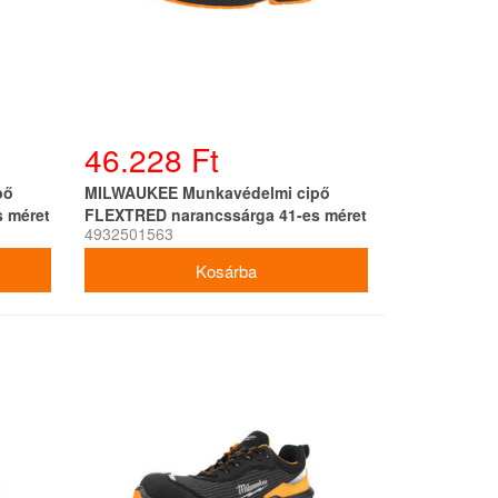
46.228 Ft
pő
MILWAUKEE Munkavédelmi cipő
 méret
FLEXTRED narancssárga 41-es méret
4932501563
S1PS 1L919199 SC FO SR ESD