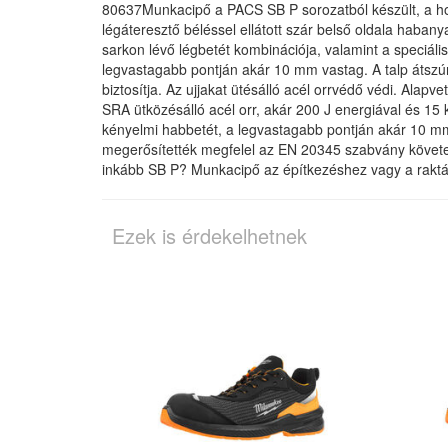
80637Munkacipő a PACS SB P sorozatból készült, a hos
légáteresztő béléssel ellátott szár belső oldala habany
sarkon lévő légbetét kombinációja, valamint a speciális 
legvastagabb pontján akár 10 mm vastag. A talp átszúr
biztosítja. Az ujjakat ütésálló acél orrvédő védi. A
SRA ütközésálló acél orr, akár 200 J energiával és 15 
kényelmi habbetét, a legvastagabb pontján akár 10 mm
megerősítették megfelel az EN 20345 szabvány köve
inkább SB P? Munkacipő az építkezéshez vagy a raktá
Ezek is érdekelhetnek