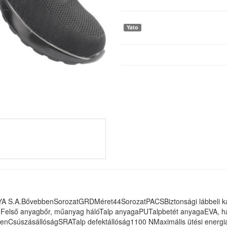
Yato
TOYA S.A.BővebbenSorozatGRDMéret44SorozatPACSBiztonsági lábbeli 
első anyagbőr, műanyag hálóTalp anyagaPUTalpbetét anyagaEVA, habA
genCsúszásállóságSRATalp defektállóság1100 NMaximális ütési ener