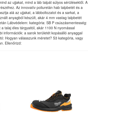
 az ujjakat, mind a láb talpát súlyos sérülésektől. A
 részéhez. Az innovatív poliuretán hab talpbetét és a
ztja alá az ujjakat, a lábboltozatot és a sarkat, a
znált anyagból készült, akár 4 mm vastag talpbetét
iuretán Lábvédelem: kategória: SB P csúszásmentesség:
a talaj éles tárgyaitól, akár 1100 N nyomással
 információk: a sarok területét kopásálló anyaggal
: Hogyan válasszunk méretet? S3 kategória, vagy
n. Ellenőrizd: