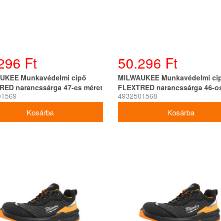
296 Ft
50.296 Ft
UKEE Munkavédelmi cipő
MILWAUKEE Munkavédelmi ci
RED narancssárga 47-es méret
FLEXTRED narancssárga 46-os
01569
4932501568
1L919199 SC FO SR ESD
S1PS 1L919199 SC FO SR ESD