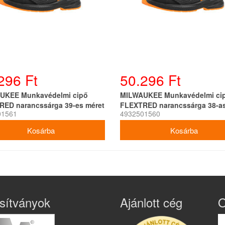
296 Ft
50.296 Ft
UKEE Munkavédelmi cipő
MILWAUKEE Munkavédelmi ci
RED narancssárga 39-es méret
FLEXTRED narancssárga 38-as
01561
4932501560
1L919199 SC FO SR ESD
S1PS 1L919199 SC FO SR ESD
sítványok
Ajánlott cég
O