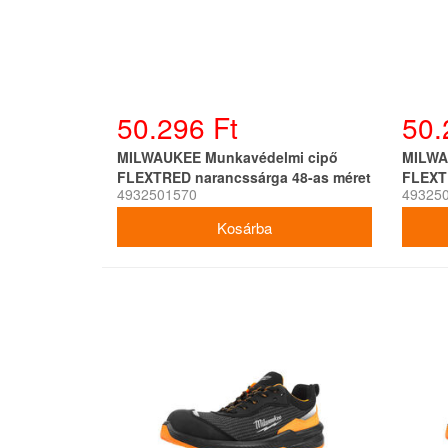
50.296 Ft
50.
MILWAUKEE Munkavédelmi cipő
MILWA
FLEXTRED narancssárga 48-as méret
FLEXT
4932501570
49325
S1PS 1L919199 SC FO SR ESD
S1PS 