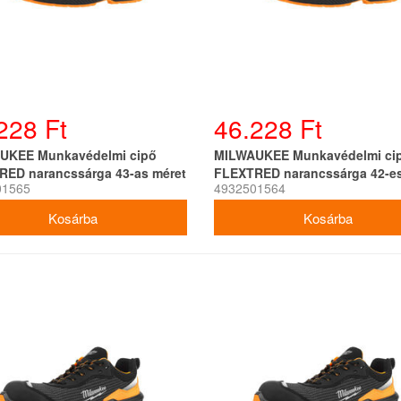
228 Ft
46.228 Ft
UKEE Munkavédelmi cipő
MILWAUKEE Munkavédelmi ci
RED narancssárga 43-as méret
FLEXTRED narancssárga 42-es
01565
4932501564
1L919199 SC FO SR ESD
S1PS 1L919199 SC FO SR ESD