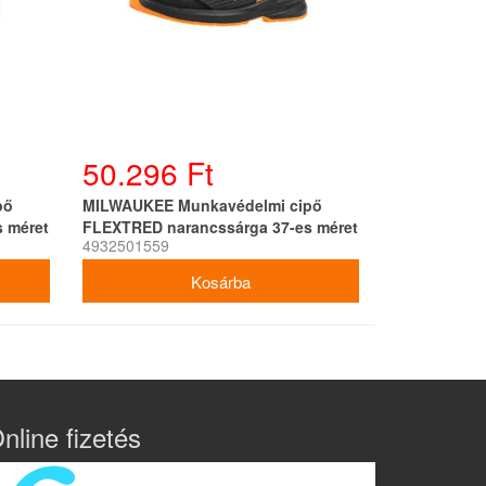
50.296 Ft
pő
MILWAUKEE Munkavédelmi cipő
 méret
FLEXTRED narancssárga 37-es méret
4932501559
S1PS 1L919199 SC FO SR ESD
nline fizetés