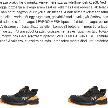
szú órákig tartó munka kényelmére száraz körülmények között. Véd mind
aggal biztosítja a levegő áramlását és kellemes illeszkedést a láb felső
hab betét nagyon jól elnyeli a láb ütéseit. A hab betét tökéletesen támas
ás elleni védelmét egy rugalmas, golyóálló mellények gyártásához has
lapvető adatok: szár anyaga: LEVEGŐ MESH típusú háló talp anyaga: pol
kN összenyomással átszúrás elleni kompozit betét, ami megvédi a lábat 
 vastag. PU anyagból készült, csúszásmentes és rugalmas talp További
telményeinek Pacs sorozat felépítése: VIDEÓ MEGTEKINTÉSE Útmutató
rba? A válaszokat ezekre és más kérdésekre megtalálod útmutatónkba