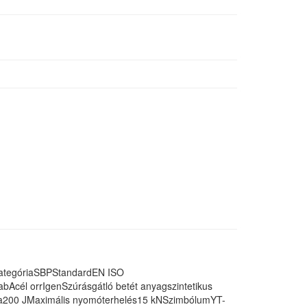
kategóriaSBPStandardEN ISO
cél orrIgenSzúrásgátló betét anyagszintetikus
gia200 JMaximális nyomóterhelés15 kNSzimbólumYT-