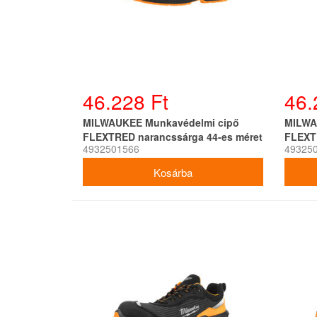
46.228 Ft
46.
MILWAUKEE Munkavédelmi cipő
MILWA
FLEXTRED narancssárga 44-es méret
FLEXT
4932501566
49325
S1PS 1L919199 SC FO SR ESD
S1PS 