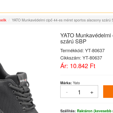
elik
YATO Munkavédelmi cipő 44-es méret sportos alacsony szárú
YATO Munkavédelmi c
szárú SBP
Termékkód:
YT-80637
Cikkszám:
YT-80637
Ár:
10.842 Ft
Márka:
Yato
Szállítás:
Raktáron (kevesebb 