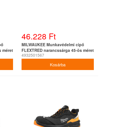
46.228 Ft
pő
MILWAUKEE Munkavédelmi cipő
 méret
FLEXTRED narancssárga 45-ös méret
4932501567
S1PS 1L919199 SC FO SR ESD