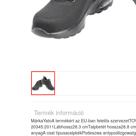
Termék információ
MárkaYatoA termékért az EU-ban felelős szervezet
20345:2011Lábhossz28.3 cmTalpbetét hossza28.8 cmF
anyagA csat típusacsipkékPodeszwa antypoślizgowaI