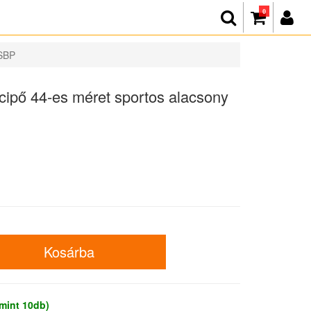
0
 SBP
ipő 44-es méret sportos alacsony
mint 10db)