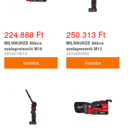
224.888 Ft
250.313 Ft
MILWAUKEE Akkus
MILWAUKEE Akkus
szalagcsiszoló M18
szalagreszelő M12
4933479614
4933480959
FBTS75-0 (akku + töltő
FBFL10-402B (2 x 4,0 Ah
nélkül)
akku + töltő)