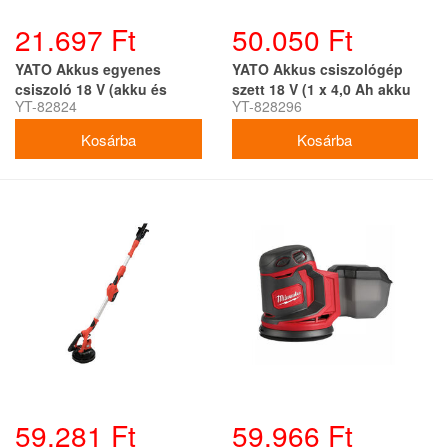
21.697 Ft
50.050 Ft
YATO Akkus egyenes
YATO Akkus csiszológép
csiszoló 18 V (akku és
szett 18 V (1 x 4,0 Ah akku
YT-82824
YT-828296
töltő nélkül)
+ töltő)(egyenes és
sarokcsiszoló)
59.281 Ft
59.966 Ft