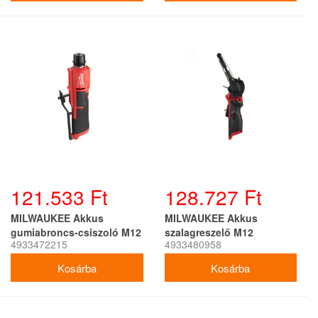
121.533 Ft
128.727 Ft
MILWAUKEE Akkus
MILWAUKEE Akkus
gumiabroncs-csiszoló M12
szalagreszelő M12
4933472215
4933480958
FTB-0 (akku + töltő nélkül)
FBFL10-0 (akku + töltő
nélkül)