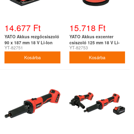
14.677 Ft
15.718 Ft
YATO Akkus rezgőcsiszoló
YATO Akkus excenter
90 x 187 mm 18 V Li-Ion
csiszoló 125 mm 18 V Li-
YT-82751
YT-82753
(akku és töltő nélkül)
Ion (akku és töltő nélkül)