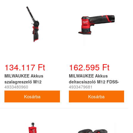
134.117 Ft
162.595 Ft
MILWAUKEE Akkus
MILWAUKEE Akkus
szalagreszelő M12
deltacsiszoló M12 FDSS-
4933480960
4933479681
FBFL13-0 (akku + töltő
422X (1 x 4,0 Ah akku + 1 x
nélkül)
2,0 Ah akku + töltő)