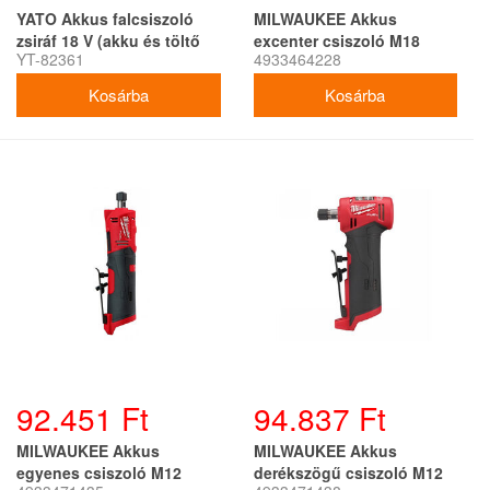
YATO Akkus falcsiszoló
MILWAUKEE Akkus
zsiráf 18 V (akku és töltő
excenter csiszoló M18
YT-82361
4933464228
nélkül)
BOS125-0 (akku + töltő
nélkül)
92.451 Ft
94.837 Ft
MILWAUKEE Akkus
MILWAUKEE Akkus
egyenes csiszoló M12
derékszögű csiszoló M12