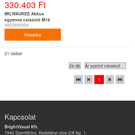
330.403 Ft
MILWAUKEE Akkus
egyenes csiszoló M18
4933480954
FDGRB-502X (2 x 5,0 Ah
akku + töltő)
21 találat
1
Kapcsolat
BrightVisual Kft.
7940 Szentlőrinc, Kodolányi utca 2/A fsz. 1.