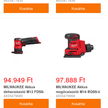
4933471435
4933471438
FDGS-0 (akku + töltő
FDGA-0 (akku + töltő
nélkül)
nélkül)
94.949 Ft
97.888 Ft
MILWAUKEE Akkus
MILWAUKEE Akkus
deltacsiszoló M12 FDSS-
rezgőcsiszoló M18 BQSS-0
4933479680
4933479966
0B (akku + töltő nélkül)
(akku + töltő nélkül)