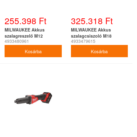
255.398 Ft
325.318 Ft
MILWAUKEE Akkus
MILWAUKEE Akkus
szalagreszelő M12
szalagcsiszoló M18
4933480961
4933479615
FBFL13-402B (2 x 4,0 Ah
FBTS75-552X (2 x 5,5 Ah
akku + töltő)
akku + töltő)