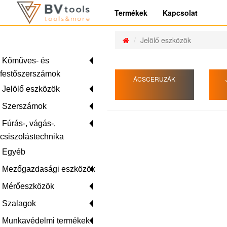
Termékek
Kapcsolat
Jelölő eszközök
Kőműves- és
festőszerszámok
ÁCSCERUZÁK
Jelölő eszközök
Szerszámok
Fúrás-, vágás-,
csiszolástechnika
Egyéb
Mezőgazdasági eszközök
Mérőeszközök
Szalagok
Munkavédelmi termékek