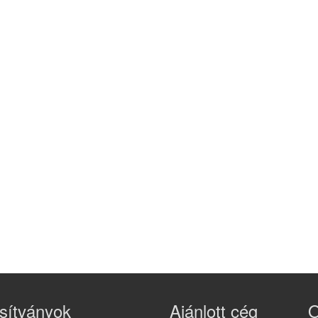
sítványok
Ajánlott cég
O