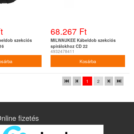
t
68.267 Ft
eldob szekciós
MILWAUKEE Kábeldob szekciós
16
spirálokhoz CD 22
4932478411
1
2
nline fizetés