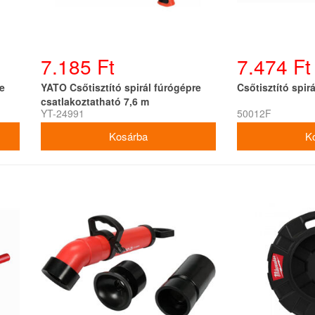
7.185 Ft
7.474 Ft
e
YATO Csőtisztító spirál fúrógépre
Csőtisztító spir
csatlakoztatható 7,6 m
YT-24991
50012F