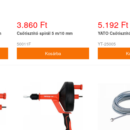
3.860 Ft
5.192 Ft
m
Csőtisztító spirál 5 m/10 mm
YATO Csőtisztít
50011F
YT-25005