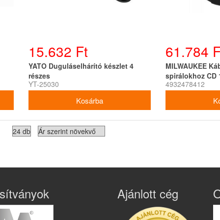
15.632 Ft
61.784 F
YATO Duguláselhárító készlet 4
MILWAUKEE Káb
részes
spirálokhoz CD 
YT-25030
4932478412
sítványok
Ajánlott cég
O