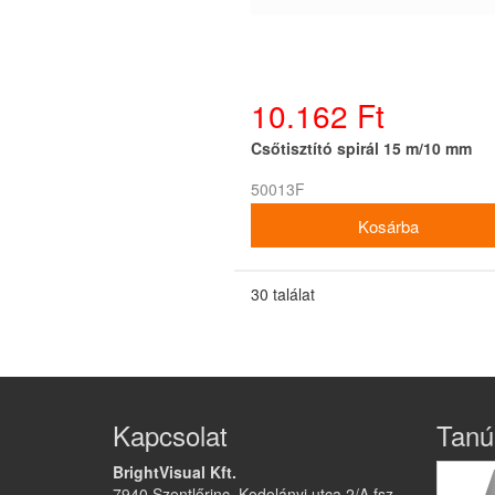
10.162 Ft
Csőtisztító spirál 15 m/10 mm
50013F
30 találat
Kapcsolat
Tanú
BrightVisual Kft.
7940 Szentlőrinc, Kodolányi utca 2/A fsz.