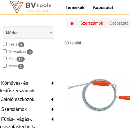
Termékek
Kapcsolat
Szerszámok
Csőtisztító 
Márka
30 találat
Festa
5
Milwaukee
8
Yato
14
Vorel
3
Kőműves- és
festőszerszámok
Jelölő eszközök
Szerszámok
Fúrás-, vágás-,
csiszolástechnika